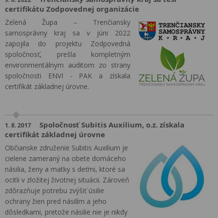
certifikátu Zodpovednej organizácie
Zelená Župa – Trenčiansky
samosprávny kraj sa v júni 2022
zapojila do projektu Zodpovedná
spoločnosť, prešla kompletným
environmentálnym auditom zo strany
spoločnosti ENVI - PAK a získala
certifikát základnej úrovne.
Spoločnosť Subitis Auxilium, o.z. získala
1. 8. 2017
certifikát základnej úrovne
Občianske združenie Subitis Auxilium je
cielene zameraný na obete domáceho
násilia, ženy a matky s deťmi, ktoré sa
ocitli v zložitej životnej situácii. Zároveň
zdôrazňuje potrebu zvýšiť úsilie
ochrany žien pred násilím a jeho
dôsledkami, pretože násilie nie je nikdy