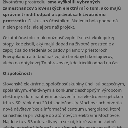
životnému prostrediu,
sme vyškolili vybraných
zamestnancov Slovenských elektrární o tom, ako majú
správne triediť odpad a správať sa k životnému
prostrediu
. Diskusia s účastníkmi školenia bola podnetná
nielen pre nás, ale aj pre náš projekt.
Ostatní účastníci mali možnosť vyplniť si test ekologickej
stopy, kde zistili, aký majú dopad na životné prostredie a
zapojiť sa do triedenia odpadov priamo v priestoroch
Energolandu a to buď naživo, do farebných kontajnerov,
alebo na dotykovej TV obrazovke, kde triedili odpad na čas.
O spoločnosti
Slovenské elektrárne, spoločnosť skupiny Enel, sú bezpečným,
spoľahlivým, efektívnym a konkurencieschopným výrobcom
elektriny s dominantným postavením na elektroenergetickom
trhu v SR. V októbri 2014 spoločnosť v Mochovciach otvorila
nové návštevnícke a informačné centrum Energoland, ktoré
sa nachádza pri vstupe do atómových elektrární Mochovce.
Nájdete tu v 33 interaktívnych sekcií, ktoré vám poskytnú
všetky potrebné informácie o rôznych druhoch energií. O ich