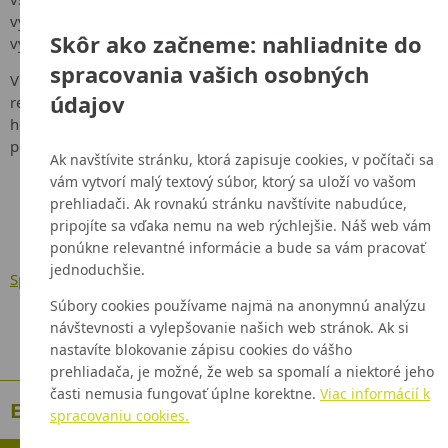
využití, o pozitívach, ale i negatívach jednotlivých spôsobov
Skôr ako začneme: nahliadnite do
výroby elektriny.
spracovania vašich osobných
Vlastníkom akcií Slovenských elektrární sú Slovenská
údajov
republika s podielom 34% (v mene štátu koná Ministerstvo
hospodárstva Slovenskej republiky) a spoločnosť Enel SpA s
podielom 66%.
Ak navštívite stránku, ktorá zapisuje cookies, v počítači sa
vám vytvorí malý textový súbor, ktorý sa uloží vo vašom
prehliadači. Ak rovnakú stránku navštívite nabudúce,
pripojíte sa vďaka nemu na web rýchlejšie. Náš web vám
ponúkne relevantné informácie a bude sa vám pracovať
jednoduchšie.
Späť na Aktuality
Súbory cookies používame najmä na anonymnú analýzu
návštevnosti a vylepšovanie našich web stránok. Ak si
nastavíte blokovanie zápisu cookies do vášho
prehliadača, je možné, že web sa spomalí a niektoré jeho
časti nemusia fungovať úplne korektne.
Viac informácií k
Environmentálne zodpovedné subjekty
spracovaniu cookies.