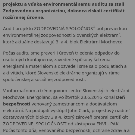
projektu a vďaka environmentálnemu auditu sa stali
Zodpovednou organizáciou, dokonca získali certifikát
rozšírenej úrovne.
Audit projektu ZODPOVEDNÁ SPOLOČNOSŤ bol previerkou
environmentálnej zodpovednosti Slovenských elektrární,
ktoré aktuálne dostavujú 3. a 4. blok Elektrární Mochovce.
Počas auditu sme preverili úroveň triedenia odpadov do
osobitných kontajnerov, zavedené spôsoby šetrenia
energiami a materiálom a dozvedeli sme sa o podujatiach a
aktivitách, ktoré Slovenské elektrárne organizujú v rámci
spoločenskej a sociálnej zodpovednosti.
V informačnom a tréningovom centre Slovenských elektrární
Mochovce, Energoland, sa vo štvrtok 23.6.2016 konal
Deň
bezpečnosti
venovaný zamestnancom a dodávateľom
elektrární. Na podujatí vystúpil John Clark, projektový riaditeľ
dostavovaných blokov 3 a 4, ktorý zároveň prebral certifikát
ZODPOVEDNEJ SPOLOČNOSTI od zástupcov ENVI - PAK.
Počas tohto dňa, venovaného bezpečnosti, ochrane zdravia a