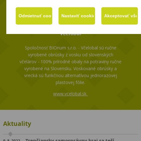
Včelobal
Spoločnosť BIOnum s.r.o. - Včelobal sú ručne
vyrobené obrúsky z vosku od slovenských
včelárov - 100% prírodné obaly na potraviny ručne
vyrobené na Slovensku. Voskované obrúsky a
vrecká sú funkčnou alternatívou jednorazovej
plastovej fólie.
www.vcelobal.sk
Aktuality
Trenčiansky samosprávny kraj sa teší
9. 8. 2022