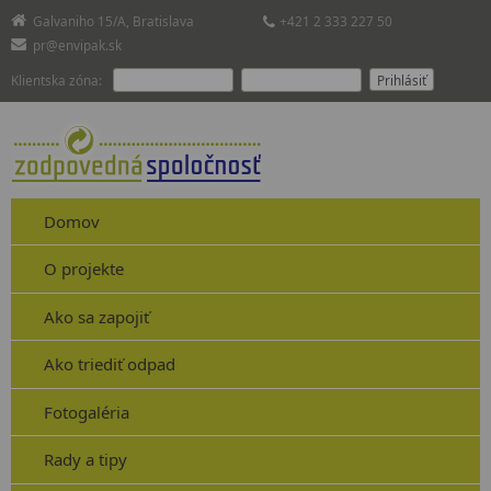
Galvaniho 15/A, Bratislava
+421 2 333 227 50
pr@envipak.sk
Klientska zóna:
Domov
O projekte
Ako sa zapojiť
Ako triediť odpad
Fotogaléria
Rady a tipy