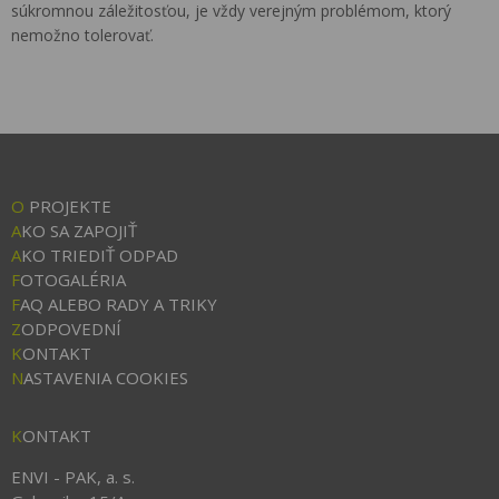
súkromnou záležitosťou, je vždy verejným problémom, ktorý
nemožno tolerovať.
O
PROJEKTE
A
KO SA ZAPOJIŤ
A
KO TRIEDIŤ ODPAD
F
OTOGALÉRIA
F
AQ ALEBO RADY A TRIKY
Z
ODPOVEDNÍ
K
ONTAKT
N
ASTAVENIA COOKIES
K
ONTAKT
ENVI - PAK, a. s.