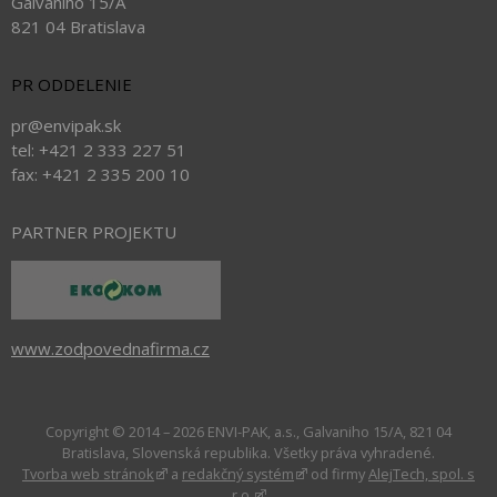
Galvaniho 15/A
821 04 Bratislava
PR ODDELENIE
pr@envipak.sk
tel: +421 2 333 227 51
fax: +421 2 335 200 10
PARTNER PROJEKTU
www.zodpovednafirma.cz
Copyright © 2014 – 2026 ENVI-PAK, a.s., Galvaniho 15/A, 821 04
Bratislava, Slovenská republika. Všetky práva vyhradené.
Tvorba web stránok
a
redakčný systém
od firmy
AlejTech, spol. s
r.o.