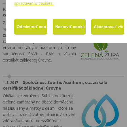
spracovaniu cookies.
Trenčiansky samosprávny kraj sa teší
9. 8. 2022
certifikátu Zodpovednej organizácie
Zelená Župa – Trenčiansky
samosprávny kraj sa v júni 2022
zapojila do projektu Zodpovedná
spoločnosť, prešla kompletným
environmentálnym auditom zo strany
spoločnosti ENVI - PAK a získala
certifikát základnej úrovne.
Spoločnosť Subitis Auxilium, o.z. získala
1. 8. 2017
certifikát základnej úrovne
Občianske združenie Subitis Auxilium je
cielene zameraný na obete domáceho
násilia, ženy a matky s deťmi, ktoré sa
ocitli v zložitej životnej situácii. Zároveň
zdôrazňuje potrebu zvýšiť úsilie
ochrany žien pred násilím a jeho