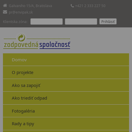
Galvaniho 15/A, Bratislava
+421 2 333 227 50
pr@envipak.sk
Klientska zóna:
Domov
O projekte
Ako sa zapojiť
Ako triediť odpad
Fotogaléria
Rady a tipy