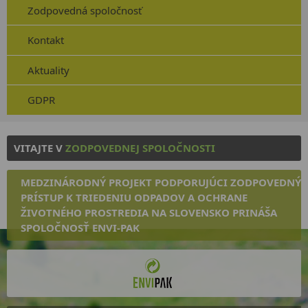
Zodpovedná spoločnosť
Kontakt
Aktuality
GDPR
VITAJTE V
ZODPOVEDNEJ SPOLOČNOSTI
MEDZINÁRODNÝ PROJEKT PODPORUJÚCI ZODPOVEDNÝ
PRÍSTUP K TRIEDENIU ODPADOV A OCHRANE
ŽIVOTNÉHO PROSTREDIA NA SLOVENSKO PRINÁŠA
SPOLOČNOSŤ ENVI-PAK