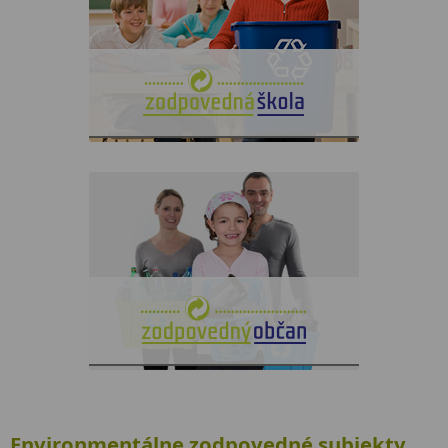
je určený vzdelávacím inštitúciám,
ktoré majú spoločenský záujem
podieľať sa na ochrane životného
prostredia triedením odpadu a
inými aktivitami.
Projekt pripravujeme...
Projekt
Zodpovedný občan
je určený jednotlivcom, ktorí majú
spoločenský záujem podieľať sa na
ochrane životného prostredia
triedením odpadu a inými
aktivitami.
Zapojte sa
do projektu
a preukážte svoju zodpovednosť.
Environmentálne zodpovedné subjekty