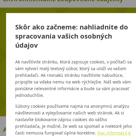
Skôr ako začneme: nahliadnite do
spracovania vašich osobných
Včelobal
údajov
Spoločnosť BIOnum s.r.o. - Včelobal sú ručne
Ak navštívite stránku, ktorá zapisuje cookies, v počítači sa
vyrobené obrúsky z vosku od slovenských
vám vytvorí malý textový súbor, ktorý sa uloží vo vašom
včelárov - 100% prírodné obaly na potraviny ručne
prehliadači. Ak rovnakú stránku navštívite nabudúce,
vyrobené na Slovensku. Voskované obrúsky a
pripojíte sa vďaka nemu na web rýchlejšie. Náš web vám
vrecká sú funkčnou alternatívou jednorazovej
ponúkne relevantné informácie a bude sa vám pracovať
plastovej fólie.
jednoduchšie.
www.vcelobal.sk
Súbory cookies používame najmä na anonymnú analýzu
návštevnosti a vylepšovanie našich web stránok. Ak si
nastavíte blokovanie zápisu cookies do vášho
prehliadača, je možné, že web sa spomalí a niektoré jeho
Aktuality
časti nemusia fungovať úplne korektne.
Viac informácií k