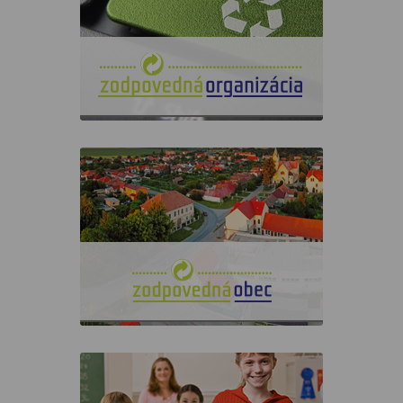
spoločenský záujem podieľať sa na
ochrane životného prostredia
triedením odpadu a inými
aktivitami.
Zapojte sa
do projektu
a preukážte svoju zodpovednosť.
Projekt
Zodpovedná obec
je určený samosprávam, ktoré
majú spoločenský záujem podieľať
sa na ochrane životného
prostredia triedením odpadu a
inými aktivitami.
www.vezmisi.ma
Projekt
Zodpovedná škola