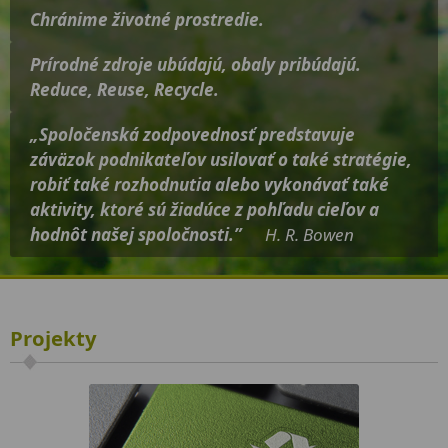
Chránime životné prostredie.
Prírodné zdroje ubúdajú, obaly pribúdajú.
Reduce, Reuse, Recycle.
„Spoločenská zodpovednosť predstavuje
záväzok podnikateľov usilovať o také stratégie,
robiť také rozhodnutia alebo vykonávať také
aktivity, ktoré sú žiadúce z pohľadu cieľov a
hodnôt našej spoločnosti.”
H. R. Bowen
Projekty
Projekt
Zodpovedná organizácia
je určený firmám, ktoré majú