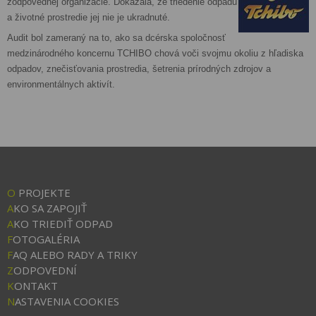
zodpovednej organizácie. Dokázala, že triedenie odpadu
a životné prostredie jej nie je ukradnuté.
Audit bol zameraný na to, ako sa dcérska spoločnosť
medzinárodného koncernu TCHIBO chová voči svojmu okoliu z hľadiska
odpadov, znečisťovania prostredia, šetrenia prírodných zdrojov a
environmentálnych aktivít.
O
PROJEKTE
A
KO SA ZAPOJIŤ
A
KO TRIEDIŤ ODPAD
F
OTOGALÉRIA
F
AQ ALEBO RADY A TRIKY
Z
ODPOVEDNÍ
K
ONTAKT
N
ASTAVENIA COOKIES